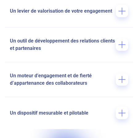
Un levier de valorisation de votre engagement
prolongez vos partenariats au-delà de l’événement, en
offrant des expériences exclusives et personnalisées à
vos publics cibles
Un outil de développement des relations clients
et partenaires
créez des moments privilégiés, différenciants et
mémorables, qui renforcent la relation et l’image de
marque
Un moteur d’engagement et de fierté
d’appartenance des collaborateurs
fédérez vos équipes autour d’une expérience
commune, porteuse de sens et d’identité
Un dispositif mesurable et pilotable
intégrez vos dispositifs culturels à vos campagnes de
communication, de sponsoring ou de relations