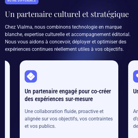
NOTRE DIFFÉRENCE
Un partenaire culturel et stratégique
Chez Vialma, nous combinons technologie en marque
blanche, expertise culturelle et accompagnement éditorial.
Nous vous aidons à concevoir, déployer et optimiser des
expériences continues réellement utiles à vos objectifs.
Un partenaire engagé pour co-créer
U
des expériences sur-mesure
Une collaboration fluide, proactive et
An
alignée sur vos objectifs, vos contraintes
d’
et vos publics.
de