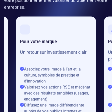
votre positionnement et valoriser durablement votre
entreprise.
Pour votre marque
Po
Un retour sur investissement clair
U
p
Associez votre image à l’art et la
culture, symboles de prestige et
d’innovation
ce
Valorisez vos actions RSE et mécénat
avec des résultats tangibles (usages,
engagement)
Diffusez une image différenciante
auprès de vos publics internes et