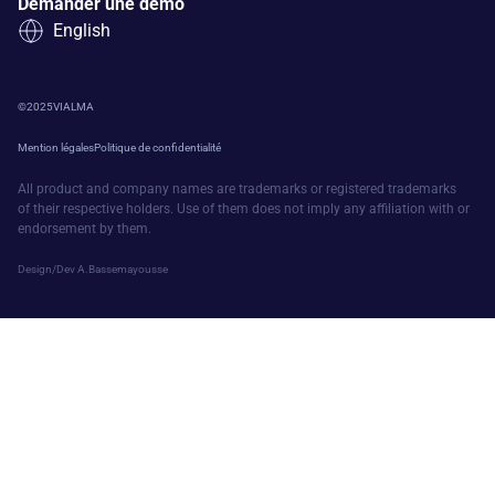
Demander une démo
English
©
2025
VIALMA
Mention légales
Politique de confidentialité
All product and company names are trademarks or registered trademarks
of their respective holders. Use of them does not imply any affiliation with or
endorsement by them.
Design/Dev A.Bassemayousse