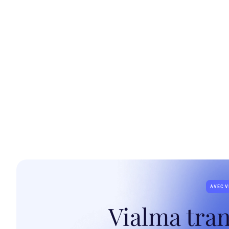
AVEC 
Vialma tra