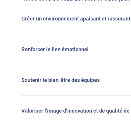
Créer un environnement apaisant et rassurant
dans les espaces de vie ou de soins
Renforcer le lien émotionnel
entre les personnes accompagnées, leurs proches
Soutenir le bien-être des équipes
grâce à des pauses culturelles ressourçantes
Valoriser l’image d’innovation et de qualité de
auprès des familles, financeurs et tutelles