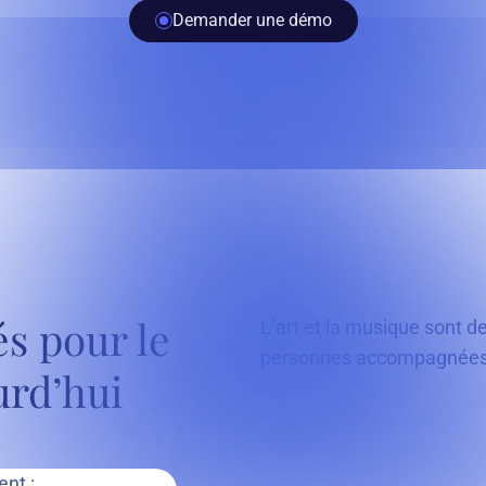
Demander une démo
s pour le
L’art et la musique sont d
personnes accompagnées 
urd’hui
nt :