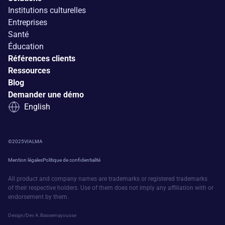
Institutions culturelles
Entreprises
Santé
É
ducation
Références clients
Ressources
Blog
Demander une démo
English
©
2025
VIALMA
Mention légales
Politique de confidentialité
All product and company names are trademarks or registered trademarks
of their respective holders. Use of them does not imply any affiliation with or
endorsement by them.
Design/Dev A.Bassemayousse