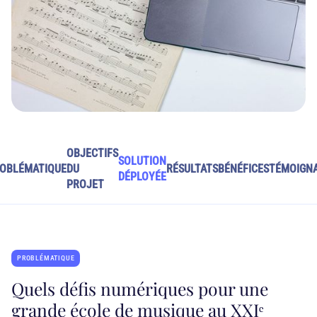
OBJECTIFS
SOLUTION
OBLÉMATIQUE
DU
RÉSULTATS
BÉNÉFICES
TÉMOIGN
DÉPLOYÉE
PROJET
PROBLÉMATIQUE
Quels défis numériques pour une
grande école de musique au XXIᵉ